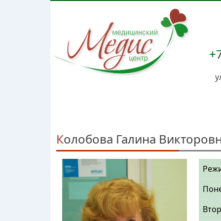
+7
у
Колобова Галина Викторов
Режи
Пон
Вто