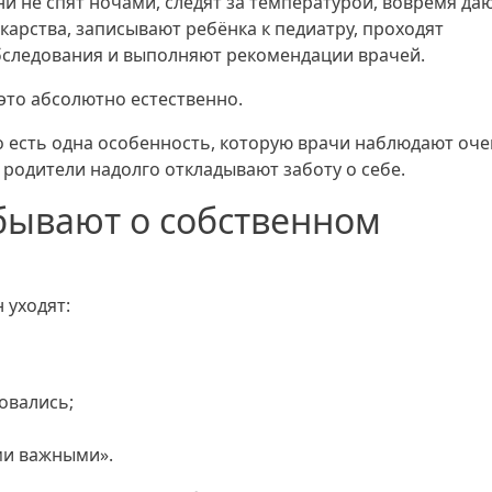
и не спят ночами, следят за температурой, вовремя да
карства, записывают ребёнка к педиатру, проходят
следования и выполняют рекомендации врачей.
это абсолютно естественно.
 есть одна особенность, которую врачи наблюдают оч
е родители надолго откладывают заботу о себе.
бывают о собственном
 уходят:
овались;
ми важными».