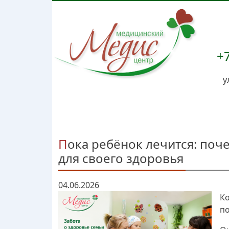
+7
у
Пока ребёнок лечится: почему родителям тоже важно найти время
для своего здоровья
04.06.2026
Ко
по