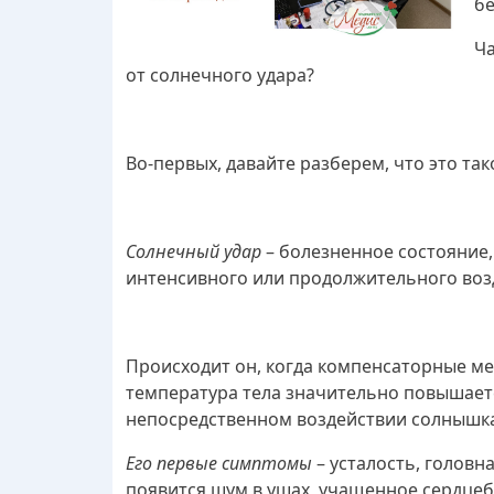
бе
Ча
от солнечного удара?
Во-первых, давайте разберем, что это так
Солнечный удар
– болезненное состояние,
интенсивного или продолжительного возд
Происходит он, когда компенсаторные ме
температура тела значительно повышаетс
непосредственном воздействии солнышка
Его первые симптомы
– усталость, головн
появится шум в ушах, учащенное сердцеб