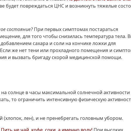
ве будет повреждаться ЦНС и возникнуть тяжелые сост
ное состояние?
При первых симптомах постараться
мещение, для того чтобы снизилась температура тела. 
добавлением сахара и соли на кончике ложки для
 Если же нет тени или прохладного помещения и симпт
ания и вызвать бригаду скорой медицинской помощи.
а солнце в часы максимальной солнечной активности 
бежать, то ограничить интенсивную физическую активност
 (хлопок, лен), и не пренебрегать головным убором.
!
Пить не чай, кофе, соки, а именно воду!
При высоких