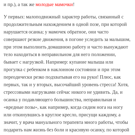
и пр.), а так же
молодые мамочки
!
У первых: малоподвижный характер работы, связанный с
продолжительным нахождением в одной позе, при которой
нарушается осанка; у мамочек обратное, они часто
совершают резкие движения, в погоне уследить за малышом,
при этом выполнить домашнюю работу и часто вынуждают
тело находиться в неправильном для него положении,
бывает с нагрузкой. Например: купание малыша или
прогулка с ребенком в наклонном состоянии и при этом
переодически резко подхватывая его на руки! Плюс, как
первых, так и у вторых, высочайший уровень стресса! Хотя,
стрессовыми нагрузками сейчас никого не удивить. Да, и
осанка у подавляющего большинства, неправильная и
«вредные позы», как например, когда сидим нога на ногу
или откинувшись в круглое кресло, присущи каждому, а
значит, у врача мануального терапевта много работы, чтобы
подарить нам жизнь без боли и красивую осанку, по которой