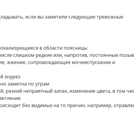
ткладывать, если вы заметили следующие тревожные
 локализующиеся в области поясницы
числе слишком редкие или, напротив, постоянные позы
ние, жжение, сопровождающее мочеиспускание и
й энурез
нно заметна по утрам
, резкий неприятный запах, изменение цвета, в том чи
ветление
исходит без видимых на то причин, например, отравле