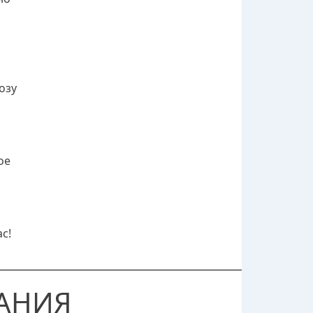
озу
ое
с!
АНИЯ