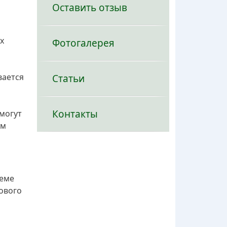
Оставить отзыв
х
Фотогалерея
вается
Статьи
Контакты
могут
ом
иеме
ового