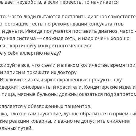
вает неудобств, а если переесть, то начинается
 Часто люди пытаются поставить диагноз самостояте
рогостоящие тесты по рекомендации консультантов
и деньги. Иногда получается поставить диагноз, часто
мунная система — сложная сеть, и надо очень хорошо
ся с картиной у конкретного человека.
у себя аллергию на еду?
сируйте все, что съели и в каком количестве, время пр
и записи и покажите их доктору
 Исключите из еды ярко окрашенные продукты, еду
одержит консерванты и красители. Кондитерские издели
ая пища, мясные бульоны должны оказаться под запрето
роявляется у обезвоженных пациентов.
дышка, плохое самочувствие, лучше обратиться в приёмны
кие реакции коварны, и важно не допустить снижения
ельных путей.