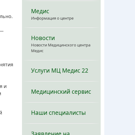
Медис
льно.
Информация о центре
 —
Новости
Новости Медицинского центра
Медис
инятия
Услуги МЦ Медис 22
я и
Медицинский сервис
м
Наши специалисты
й
Заявление на